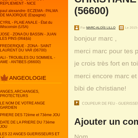
REPLIEMENT - NICE
(56600)
paul alexandre- ECZEMA - PALMA
DE MAJORQUE (Espagne)
CYRIL - PLAIE ANALE - État du
Wisconsin (USA)
Par
MARC-ALOÏS LILLO
Le 2015
JOSE - ZONA DU BASSIN - JUAN
bonjour marc ,
LES PINS (06&§à)
FREDERIQUE - ZONA - SAINT
merci marc pour tes pr
LAURENT DU VAR (06700)
ALI - TROUBLES DU SOMMEIL -
AME - ANTIBES (06600)
je crois très fort en t
merci encore marc et 
ANGEOLOGIE
bibi de christiane!
ANGES, ARCHANGES,
PROTECTEURS
LE NOM DE VOTRE ANGE
COUPEUR DE FEU - GUERISSEU
GARDIEN
PRIERE DES 72ème et 73ème JOU
Ajouter un co
DATE DE LA PRIERE DU 73ème
JOU
LES 22 ANGES GUERISSEURS ET
Nom