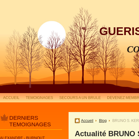
GUERI
CO
ACCUEIL
TEMOIGNAGES
SECOURS A UN BRULE
DEVENEZ MEMBR
DERNIERS
Accueil
Blog
BRUNO S. KER
TEMOIGNAGES
Actualité BRUNO
ALEXANDRE - BURNOUT