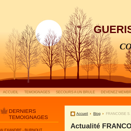
GUERI
CO
ACCUEIL
TEMOIGNAGES
SECOURS A UN BRULE
DEVENEZ MEMBR
DERNIERS
Accueil
Blog
FRANCOISE S.
TEMOIGNAGES
Actualité FRANC
ALEXANDRE - BURNOUT