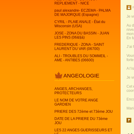
REPLIEMENT - NICE
paul alexandre- ECZEMA - PALMA
DE MAJORQUE (Espagne)
Je v
CYRIL - PLAIE ANALE - État du
Au d
Wisconsin (USA)
nive
JOSE - ZONA DU BASSIN - JUAN
mon 
LES PINS (06&§à)
En f
FREDERIQUE - ZONA - SAINT
J’ai
LAURENT DU VAR (06700)
Vous
ALI - TROUBLES DU SOMMEIL -
forte
AME - ANTIBES (06600)
A l’
ANGEOLOGIE
Je v
Cet 
ANGES, ARCHANGES,
coor
PROTECTEURS
Enco
LE NOM DE VOTRE ANGE
GARDIEN
Mar
PRIERE DES 72ème et 73ème JOU
DATE DE LA PRIERE DU 73ème
JOU
LES 22 ANGES GUERISSEURS ET