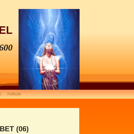
EL
600
E
FORUM
BET (06)