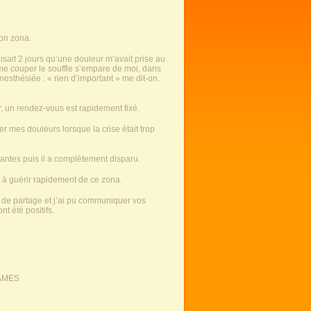
on zona.
aisait 2 jours qu’une douleur m’avait prise au
me couper le souffle s’empare de moi, dans
esthésiée : « rien d’important » me dit-on.
ter, un rendez-vous est rapidement fixé.
r mes douleurs lorsque la crise était trop
iantes puis il a complètement disparu.
e à guérir rapidement de ce zona.
t de partage et j’ai pu communiquer vos
t été positifs.
ÂMES