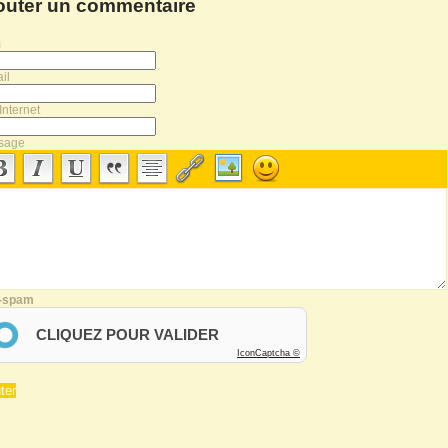
outer un commentaire
m
il
Internet
sage
i-spam
CLIQUEZ POUR VALIDER
IconCaptcha ©