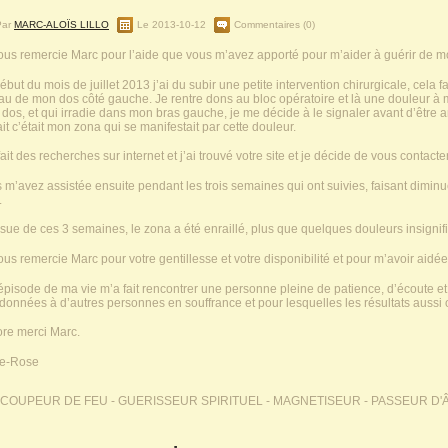
Par
MARC-ALOÏS LILLO
Le 2013-10-12
Commentaires (0)
ous remercie Marc pour l’aide que vous m’avez apporté pour m’aider à guérir de m
ébut du mois de juillet 2013 j’ai du subir une petite intervention chirurgicale, cela f
au de mon dos côté gauche. Je rentre dons au bloc opératoire et là une douleur à 
dos, et qui irradie dans mon bras gauche, je me décide à le signaler avant d’être an
ait c’était mon zona qui se manifestait par cette douleur.
 fait des recherches sur internet et j’ai trouvé votre site et je décide de vous contac
 m’avez assistée ensuite pendant les trois semaines qui ont suivies, faisant diminue
.
issue de ces 3 semaines, le zona a été enraillé, plus que quelques douleurs insignif
ous remercie Marc pour votre gentillesse et votre disponibilité et pour m’avoir aidé
épisode de ma vie m’a fait rencontrer une personne pleine de patience, d’écoute e
données à d’autres personnes en souffrance et pour lesquelles les résultats aussi on
re merci Marc.
ie-Rose
COUPEUR DE FEU - GUERISSEUR SPIRITUEL - MAGNETISEUR - PASSEUR D'