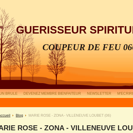
GUERISSEUR SPIRITU
COUPEUR DE FEU 06
UN BRULE
DEVENEZ MEMBRE BIENFAITEUR
NEWSLETTER
M'ECRIR
Accueil
Blog
MARIE ROSE - ZONA - VILLENEUVE LOUBET (06)
ARIE ROSE - ZONA - VILLENEUVE LOU