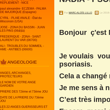
REPLIEMENT - NICE
paul alexandre- ECZEMA - PALMA
DE MAJORQUE (Espagne)
Par
MARC-ALOÏS LILLO
Le 2016
CYRIL - PLAIE ANALE - État du
Wisconsin (USA)
JOSE - ZONA DU BASSIN - JUAN
Bonjour ç'est 
LES PINS (06&§à)
FREDERIQUE - ZONA - SAINT
LAURENT DU VAR (06700)
ALI - TROUBLES DU SOMMEIL -
AME - ANTIBES (06600)
Je voulais vou
ANGEOLOGIE
psoriasis.
ANGES, ARCHANGES,
Cela a changé 
PROTECTEURS
LE NOM DE VOTRE ANGE
Je me sens à 
GARDIEN
PRIERE DES 72ème et 73ème JOU
C’est très imp
DATE DE LA PRIERE DU 73ème
JOU
LES 22 ANGES GUERISSEURS ET