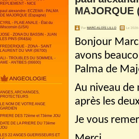
REPLIEMENT - NICE
MAJORQUE (
paul alexandre- ECZEMA - PALMA
DE MAJORQUE (Espagne)
CYRIL - PLAIE ANALE - État du
Wisconsin (USA)
Par
MARC-ALOÏS LILLO
Le 2026
JOSE - ZONA DU BASSIN - JUAN
LES PINS (06&§à)
Bonjour Marc
FREDERIQUE - ZONA - SAINT
LAURENT DU VAR (06700)
avons beaucou
ALI - TROUBLES DU SOMMEIL -
AME - ANTIBES (06600)
Palma de Maj
ANGEOLOGIE
Au niveau de 
ANGES, ARCHANGES,
PROTECTEURS
après les deu
LE NOM DE VOTRE ANGE
GARDIEN
PRIERE DES 72ème et 73ème JOU
Je vous remer
DATE DE LA PRIERE DU 73ème
JOU
LES 22 ANGES GUERISSEURS ET
Merci