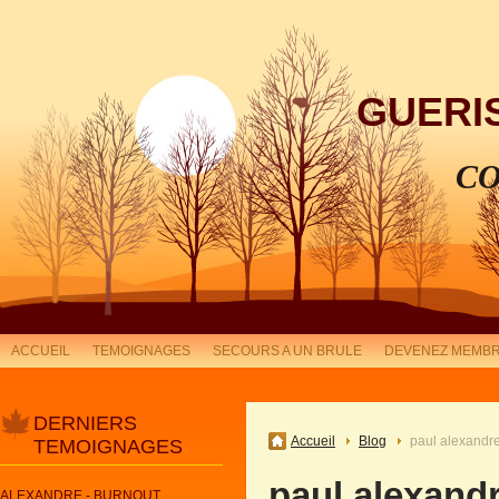
GUERI
CO
ACCUEIL
TEMOIGNAGES
SECOURS A UN BRULE
DEVENEZ MEMBR
DERNIERS
Accueil
Blog
paul alexand
TEMOIGNAGES
paul alexan
ALEXANDRE - BURNOUT