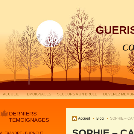
GUERI
CO
ACCUEIL
TEMOIGNAGES
SECOURS A UN BRULE
DEVENEZ MEMBR
DERNIERS
Accueil
Blog
SOPHIE – CA
TEMOIGNAGES
SOPHIE – C
ALEXANDRE - BURNOUT