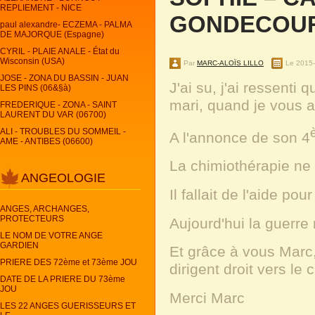
REPLIEMENT - NICE
GONDECOURT
paul alexandre- ECZEMA - PALMA
DE MAJORQUE (Espagne)
CYRIL - PLAIE ANALE - État du
Wisconsin (USA)
Par
MARC-ALOÏS LILLO
Le 2015-
JOSE - ZONA DU BASSIN - JUAN
J'ai su, j'ai ressenti
LES PINS (06&§à)
mari, quand je vous ai
FREDERIQUE - ZONA - SAINT
LAURENT DU VAR (06700)
ALI - TROUBLES DU SOMMEIL -
A l'annonce de son 4
AME - ANTIBES (06600)
La chimiothérapie ne 
ANGEOLOGIE
Il fallait de l'aide po
ANGES, ARCHANGES,
PROTECTEURS
Aujourd'hui la guerre 
LE NOM DE VOTRE ANGE
GARDIEN
Et grâce à vous Marc, 
PRIERE DES 72ème et 73ème JOU
dirigent droit vers le
DATE DE LA PRIERE DU 73ème
JOU
Merci Marc
LES 22 ANGES GUERISSEURS ET