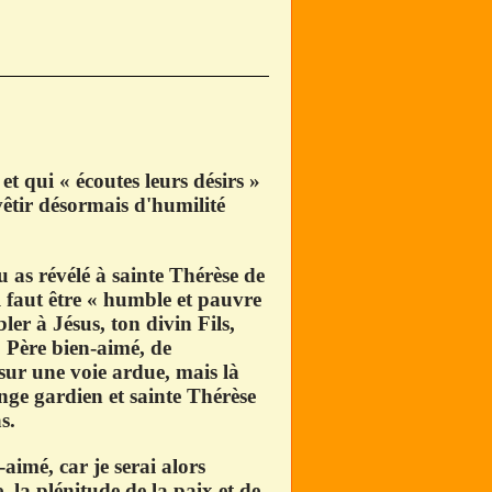
et qui « écoutes leurs désirs »
evêtir désormais d'humilité
u as révélé à sainte Thérèse de
il faut être « humble et pauvre
ler à Jésus, ton divin Fils,
, Père bien-aimé, de
 sur une voie ardue, mais là
nge gardien et sainte Thérèse
s.
-aimé, car je serai alors
e, la plénitude de la paix et de