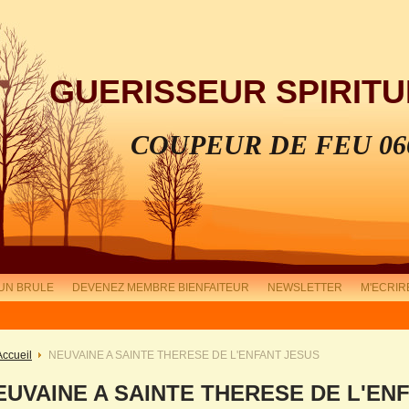
GUERISSEUR SPIRITU
COUPEUR DE FEU 06
UN BRULE
DEVENEZ MEMBRE BIENFAITEUR
NEWSLETTER
M'ECRIR
Accueil
NEUVAINE A SAINTE THERESE DE L'ENFANT JESUS
EUVAINE A SAINTE THERESE DE L'EN