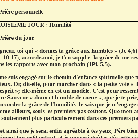
Prière personnelle
OISIÈME JOUR : Humilité
Prière du jour
gneur, toi qui « donnes ta grâce aux humbles » (Jc 4,6) 
. 10,17), accorde-moi, je t'en supplie, la grâce de me r
s les rapports avec mon prochain (1Pi. 5,5).
me suis engagé sur le chemin d'enfance spirituelle que t
ieux. Or, dit-elle, pour marcher dans « la petite voie » 
esprit »; elle-même en est un modèle. C'est pour ressemb
re Sauveur « doux et humble de coeur », que je te prie
ccorder la grâce de l'humilité. Je sais que je m'engage
me ailleurs, seuls les premiers pas coûtent. Que mon a
soutiennent plus particulièrement dans ces premiers pa
st ainsi que je serai enfin agréable à tes yeux, Père bien
iment ton petit enfant, et je pourrai goûter, dès cette vi