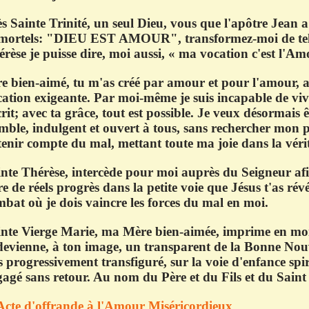
s Sainte Trinité, un seul Dieu, vous que l'apôtre Jean a 
mortels: "DIEU EST AMOUR", transformez-moi de telle
rèse je puisse dire, moi aussi, « ma vocation c'est l'Am
e bien-aimé, tu m'as créé par amour et pour l'amour, a
ation exigeante. Par moi-même je suis incapable de vi
rit; avec ta grâce, tout est possible. Je veux désormais ê
ble, indulgent et ouvert à tous, sans rechercher mon pr
tenir compte du mal, mettant toute ma joie dans la vérit
nte Thérèse, intercède pour moi auprès du Seigneur afi
re de réels progrès dans la petite voie que Jésus t'as rév
bat où je dois vaincre les forces du mal en moi.
inte Vierge Marie, ma Mère bien-aimée, imprime en mo
devienne, à ton image, un transparent de la Bonne Nouve
s progressivement transfiguré, sur la voie d'enfance spiri
agé sans retour. Au nom du Père et du Fils et du Saint
Acte d'offrande à l'Amour Miséricordieux