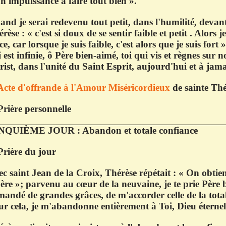
 impuissance à faire tout bien ».
nd je serai redevenu tout petit, dans l'humilité, devant 
rèse : « c'est si doux de se sentir faible et petit . Alors 
ce, car lorsque je suis faible, c'est alors que je suis fort
 est infinie, ô Père bien-aimé, toi qui vis et règnes sur 
ist, dans l'unité du Saint Esprit, aujourd'hui et à jam
Acte d'offrande à l'Amour Miséricordieux
de sainte Thé
Prière personnelle
NQUIÈME JOUR : Abandon et totale confiance
Prière du jour
c saint Jean de la Croix, Thérèse répétait : « On obtie
ère »; parvenu au cœur de la neuvaine, je te prie Père 
andé de grandes grâces, de m'accorder celle de la total
r cela, je m'abandonne entièrement à Toi, Dieu éternel 