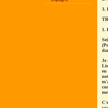
3. 
TR
1. 
Sei
(Ps
dan
Je 
Lis
en 
not
m'a
com
me 
C'e
vra