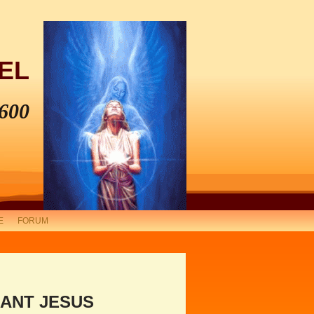
EL
600
E
FORUM
FANT JESUS