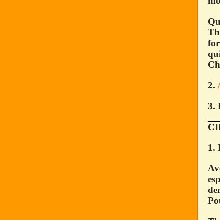
mon
Qua
Thé
for
qui
Chr
2.
3. 
CI
1. 
Ave
esp
dem
Pou