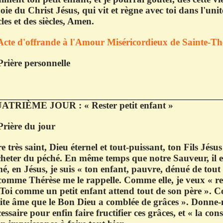
joie du Christ Jésus, qui vit et règne avec toi dans l'uni
cles et des siècles, Amen.
Acte d'offrande à l'Amour Miséricordieux de Sainte-Th
Prière personnelle
ATRIÈME JOUR : « Rester petit enfant »
Prière du jour
e très saint, Dieu éternel et tout-puissant, ton Fils Jés
heter du péché. En même temps que notre Sauveur, il e
é, en Jésus, je suis « ton enfant, pauvre, dénué de tou
comme Thérèse me le rappelle. Comme elle, je veux « res
Toi comme un petit enfant attend tout de son père ». Co
tite âme que le Bon Dieu a comblée de grâces ». Donne-
essaire pour enfin faire fructifier ces grâces, et « la con