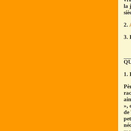
la 
siè
2.
3. 
QU
1. 
Pèr
rac
aim
», 
de 
pe
néc