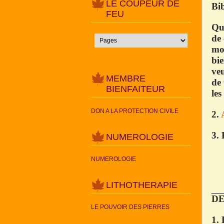
LE COUPEUR DE
Bib
FEU
Que
de 
mon
bie
veu
MEMBRE
de 
BIENFAITEUR
les
DON A LA PROTECTION CIVILE
2.
3. 
NUMEROLOGIE
NUMEROLOGIE
LITHOTHERAPIE
DE
LE POUVOIR DES PIERRES
1. 