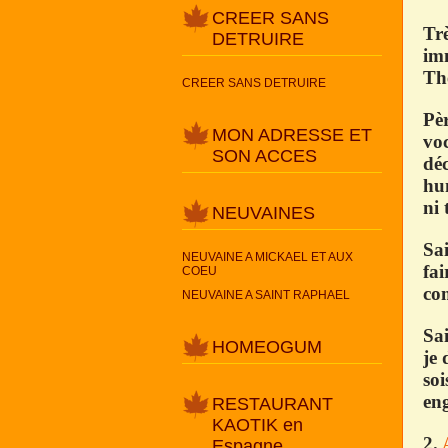
CREER SANS
Trè
DETRUIRE
im
Thé
CREER SANS DETRUIRE
Pèr
MON ADRESSE ET
voc
SON ACCES
déc
hum
ni 
NEUVAINES
Sai
NEUVAINE A MICKAEL ET AUX
fai
COEU
com
NEUVAINE A SAINT RAPHAEL
Sa
HOMEOGUM
je 
soi
eng
RESTAURANT
KAOTIK en
2.
Espagne