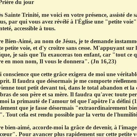
Prière du jour
s Sainte Trinité, me voici en votre présence, assisté de 
us, par qui vous avez révélé à l'Église une "petite voie" 
nteté, accessible à tous.
re Bien-Aimé, au nom de Jésus, je te demande instamme
te petite voie, et d'y croître sans cesse. M'appuyant sur
ique, je sais que Tu exauceras ton enfant, car "tout c
re en mon nom, Il vous le donnera". (Jn 16,23)
i conscience que cette grâce exigera de moi une véritab
sprit. Il faudra que désormais je me comporte réelleme
ienne tout petit devant toi, dans le total abandon et la
 bras de son père et sa mère. Il faudra qu'avec toute pe
moi la primauté de l'amour tel que l'apôtre l'a défini (1 
lement que je fasse désormais "extraordinairement bien
". Tout cela est rendu possible par la vertu de l'humilité, 
e bien-aimé, accorde-moi la grâce de devenir, à l'imag
cœur". Pour avancer plus rapidement sur cette petite v